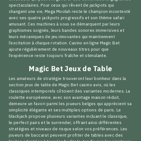
spectaculaires. Pour ceux qui rêvent de jackpots qui
changent une vie, Mega Moolah reste le champion incontesté
avec ses quatre jackpots progressifs et son thème safari
amusant. Ces machines à sous se démarquent par leurs
graphismes soignés, leurs bandes sonores immersives et
leurs mécaniques de jeu innovantes qui maintiennent
l’excitation à chaque rotation. Casino en ligne Magic Bet
ajoute régulièrement de nouveaux titres pour que
l’expérience reste toujours fraîche et stimulante.
Magic Bet Jeux de Table
Les amateurs de stratégie trouveront leur bonheur dans la
section jeux de table de Magic Bet casino avis, où les
classiques intemporels côtoient des variantes modernes. La
roulette européenne, avec son avantage maison réduit,
demeure un favori parmi les joueurs belges qui apprécient sa
simplicité élégante et ses multiples options de paris. Le
blackjack propose plusieurs variantes incluant le classique,
le perfect pairs et le surrender, offrant ainsi différentes
stratégies et niveaux de risque selon vos préférences. Les
joueurs de baccarat peuvent profiter de tables avec des