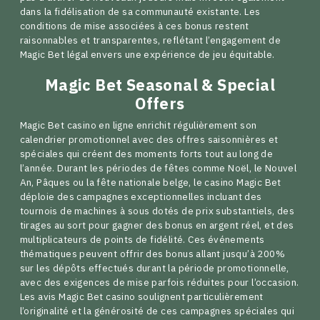
dans la fidélisation de sa communauté existante. Les
conditions de mise associées à ces bonus restent
raisonnables et transparentes, reflétant l’engagement de
Magic Bet légal envers une expérience de jeu équitable.
Magic Bet Seasonal & Special
Offers
Magic Bet casino en ligne enrichit régulièrement son
calendrier promotionnel avec des offres saisonnières et
spéciales qui créent des moments forts tout au long de
l’année. Durant les périodes de fêtes comme Noël, le Nouvel
An, Pâques ou la fête nationale belge, le casino Magic Bet
déploie des campagnes exceptionnelles incluant des
tournois de machines à sous dotés de prix substantiels, des
tirages au sort pour gagner des bonus en argent réel, et des
multiplicateurs de points de fidélité. Ces événements
thématiques peuvent offrir des bonus allant jusqu’à 200%
sur les dépôts effectués durant la période promotionnelle,
avec des exigences de mise parfois réduites pour l’occasion.
Les avis Magic Bet casino soulignent particulièrement
l’originalité et la générosité de ces campagnes spéciales qui