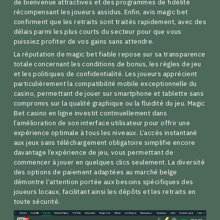
de bienvenue attractives et des programmes de fidélité
récompensant les joueurs assidus. Enfin, avis magic bet
confirment que les retraits sont traités rapidement, avec des
délais parmi les plus courts du secteur pour que vous
puissiez profiter de vos gains sans attendre.
La réputation de magic bet fiable repose sur sa transparence
totale concernant les conditions de bonus, les règles de jeu
et les politiques de confidentialité. Les joueurs apprécient
particulièrement la compatibilité mobile exceptionnelle du
casino, permettant de jouer sur smartphone et tablette sans
compromis sur la qualité graphique ou la fluidité du jeu. Magic
Bet casino en ligne investit continuellement dans
l’amélioration de son interface utilisateur pour offrir une
expérience optimale à tous les niveaux. L’accès instantané
aux jeux sans téléchargement obligatoire simplifie encore
davantage l’expérience de jeu, vous permettant de
commencer à jouer en quelques clics seulement. La diversité
des options de paiement adaptées au marché belge
démontre l’attention portée aux besoins spécifiques des
joueurs locaux, facilitant ainsi les dépôts et les retraits en
toute sécurité.