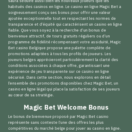
saura séduire aussi bien les nouveaux joueurs que les
habitués des casinos en ligne. Le casino en ligne Magic Bet a
soigneusement conçu ses bonus pour offrir une valeur
ajoutée exceptionnelle tout en respectant les normes de
transparence et d’équité qui caractérisent un casino en ligne
fiable. Que vous soyez à la recherche d’un bonus de
bienvenue attractif, de tours gratuits réguliers ou d’un
programme de fidélité récompensant votre assiduité, Magic
Bet casino Belgique propose une palette complète de
promotions adaptées à tous les profils de joueurs. Les
joueurs belges apprécieront particulièrement la clarté des
conditions associées à chaque offre, garantissant une
expérience de jeu transparente sur ce casino en ligne
sécurisé. Dans cette section, nous explorons en détail
l’ensemble des promotions disponibles chez Magic Bet, un
casino en ligne légal qui place la satisfaction de ses joueurs
au cœur de sa stratégie.
Magic Bet Welcome Bonus
Le bonus de bienvenue proposé par Magic Bet casino
représente sans conteste l’une des offres les plus
compétitives du marché belge pour jouer au casino en ligne.