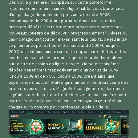
Dès votre première inscription sur cette plateforme
reconnue comme un casino en ligne fiable, vous bénéficiez
d’un package de bienvenue pouvant atteindre 500€
accompagné de 200 tours gratuits répartis sur vos trois
premiers dépôts. Cette structure progressive permet aux
nouveaux joueurs de découvrir progressivement l’univers du
casino Magic Bet tout en maximisant leur capital de jeu initial.
Le premier dépôt est bonifié à hauteur de 100% jusqu’à
200€, offrant ainsi une excellente opportunité de tester les
nombreuses machines à sous et jeux de table disponibles
sur le site de casino en ligne. Les deuxième et troisième
dépôts bénéficient respectivement d’un bonus de 50%
jusqu’à 150€ et de 75% jusqu’à 150€, créant ainsi une
expérience d’accueil étalée qui maintient l’enthousiasme des
premiers jours. Les avis Magic Bet soulignent régulièrement
la générosité de cette offre de bienvenue, particulièrement
appréciée dans l’univers du casino en ligne argent réel où
chaque euro compte pour prolonger le plaisir de jeu.