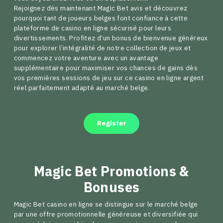
Rejoignez dès maintenant Magic Bet avis et découvrez
pourquoi tant de joueurs belges font confiance à cette
plateforme de casino en ligne sécurisé pour leurs
divertissements. Profitez d’un bonus de bienvenue généreux
pour explorer l’intégralité de notre collection de jeux et
commencez votre aventure avec un avantage
supplémentaire pour maximiser vos chances de gains dès
vos premières sessions de jeu sur ce casino en ligne argent
réel parfaitement adapté au marché belge.
Register
Magic Bet Promotions &
Bonuses
Magic Bet casino en ligne se distingue sur le marché belge
par une offre promotionnelle généreuse et diversifiée qui