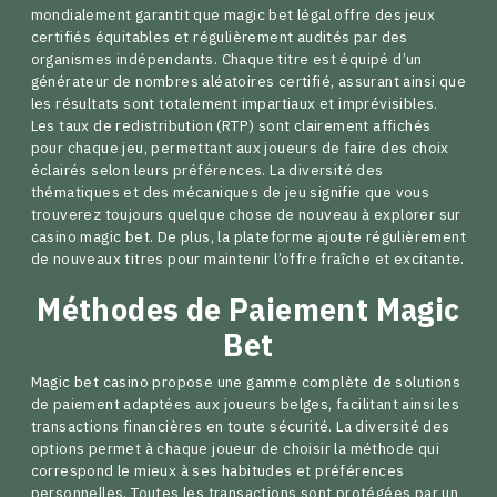
mondialement garantit que magic bet légal offre des jeux
certifiés équitables et régulièrement audités par des
organismes indépendants. Chaque titre est équipé d’un
générateur de nombres aléatoires certifié, assurant ainsi que
les résultats sont totalement impartiaux et imprévisibles.
Les taux de redistribution (RTP) sont clairement affichés
pour chaque jeu, permettant aux joueurs de faire des choix
éclairés selon leurs préférences. La diversité des
thématiques et des mécaniques de jeu signifie que vous
trouverez toujours quelque chose de nouveau à explorer sur
casino magic bet. De plus, la plateforme ajoute régulièrement
de nouveaux titres pour maintenir l’offre fraîche et excitante.
Méthodes de Paiement Magic
Bet
Magic bet casino propose une gamme complète de solutions
de paiement adaptées aux joueurs belges, facilitant ainsi les
transactions financières en toute sécurité. La diversité des
options permet à chaque joueur de choisir la méthode qui
correspond le mieux à ses habitudes et préférences
personnelles. Toutes les transactions sont protégées par un