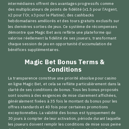
intermédiaires offrent des avantages progressifs comme
des multiplicateurs de points de fidélité (x1.5 pour l’Argent,
x2 pour l’Or, x3 pour le Platine), des cashbacks
hebdomadaires améliorés et des tours gratuits exclusifs sur
les dernières sorties de jeux. Ce système de récompenses
démontre que Magic Bet avis reflète une plateforme qui
valorise réellement la fidélité de ses joueurs, transformant
chaque session de jeu en opportunité d’accumulation de
bénéfices supplémentaires.
Magic Bet Bonus Terms &
Conditions
La transparence constitue une priorité absolue pour casino
en ligne Magic Bet, et cela se reflète particulièrement dans la
clarté de ses conditions de bonus. Tous les bonus proposés
sont soumis à des exigences de mise clairement affichées,
généralement fixées à 35 fois le montant du bonus pour les
offres standards et 40 fois pour certaines promotions
exceptionnelles. La validité des bonus est typiquement de
30 jours à compter de leur activation, période durant laquelle
les joueurs doivent remplir les conditions de mise sous peine