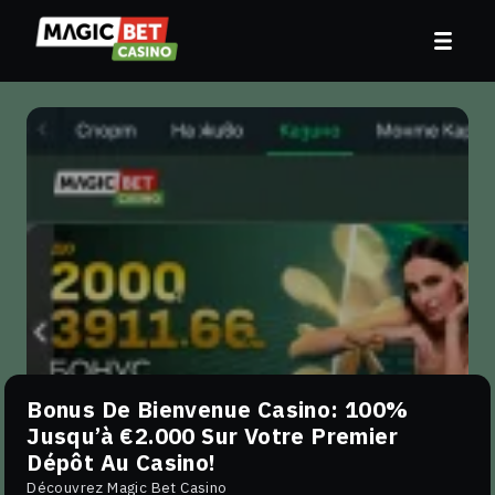
Bonus De Bienvenue Casino: 100%
Jusqu’à €2.000 Sur Votre Premier
Dépôt Au Casino!
Découvrez Magic Bet Casino