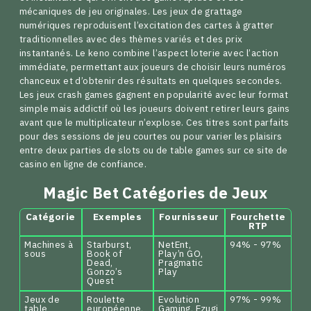
mécaniques de jeu originales. Les jeux de grattage
numériques reproduisent l’excitation des cartes à gratter
traditionnelles avec des thèmes variés et des prix
instantanés. Le keno combine l’aspect loterie avec l’action
immédiate, permettant aux joueurs de choisir leurs numéros
chanceux et d’obtenir des résultats en quelques secondes.
Les jeux crash games gagnent en popularité avec leur format
simple mais addictif où les joueurs doivent retirer leurs gains
avant que le multiplicateur n’explose. Ces titres sont parfaits
pour des sessions de jeu courtes ou pour varier les plaisirs
entre deux parties de slots ou de table games sur ce site de
casino en ligne de confiance.
Magic Bet Catégories de Jeux
Catégorie
Exemples
Fournisseur
Fourchette
RTP
Machines à
Starburst,
NetEnt,
94% - 97%
sous
Book of
Play’n GO,
Dead,
Pragmatic
Gonzo’s
Play
Quest
Jeux de
Roulette
Evolution
97% - 99%
table
européenne,
Gaming, Ezugi