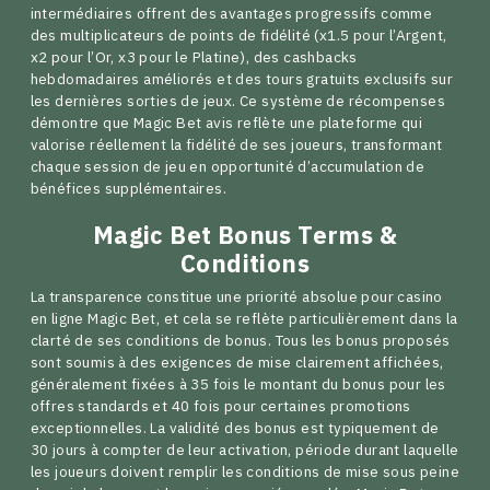
intermédiaires offrent des avantages progressifs comme
des multiplicateurs de points de fidélité (x1.5 pour l’Argent,
x2 pour l’Or, x3 pour le Platine), des cashbacks
hebdomadaires améliorés et des tours gratuits exclusifs sur
les dernières sorties de jeux. Ce système de récompenses
démontre que Magic Bet avis reflète une plateforme qui
valorise réellement la fidélité de ses joueurs, transformant
chaque session de jeu en opportunité d’accumulation de
bénéfices supplémentaires.
Magic Bet Bonus Terms &
Conditions
La transparence constitue une priorité absolue pour casino
en ligne Magic Bet, et cela se reflète particulièrement dans la
clarté de ses conditions de bonus. Tous les bonus proposés
sont soumis à des exigences de mise clairement affichées,
généralement fixées à 35 fois le montant du bonus pour les
offres standards et 40 fois pour certaines promotions
exceptionnelles. La validité des bonus est typiquement de
30 jours à compter de leur activation, période durant laquelle
les joueurs doivent remplir les conditions de mise sous peine