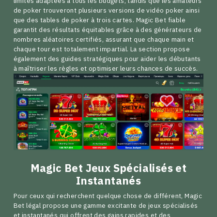
limites adaptées à tous les budgets, tandis que les amateurs
de poker trouveront plusieurs versions de vidéo poker ainsi
que des tables de poker à trois cartes. Magic Bet fiable
garantit des résultats équitables grâce à des générateurs de
nombres aléatoires certifiés, assurant que chaque main et
chaque tour est totalement impartial. La section propose
également des guides stratégiques pour aider les débutants
à maîtriser les règles et optimiser leurs chances de succès.
Magic Bet Jeux Spécialisés et
Instantanés
Pour ceux qui recherchent quelque chose de différent, Magic
Bet légal propose une gamme excitante de jeux spécialisés
et instantanés qui offrent des gains rapides et des