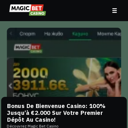
Bonus De Bienvenue Casino: 100%
Jusqu’à €2.000 Sur Votre Premier
Dépôt Au Casino!
Découvrez Magic Bet Casino