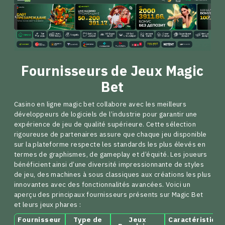
Fournisseurs de Jeux Magic
Bet
Casino en ligne magic bet collabore avec les meilleurs
développeurs de logiciels de l’industrie pour garantir une
expérience de jeu de qualité supérieure. Cette sélection
rigoureuse de partenaires assure que chaque jeu disponible
sur la plateforme respecte les standards les plus élevés en
termes de graphismes, de gameplay et d’équité. Les joueurs
bénéficient ainsi d’une diversité impressionnante de styles
de jeu, des machines à sous classiques aux créations les plus
innovantes avec des fonctionnalités avancées. Voici un
aperçu des principaux fournisseurs présents sur Magic Bet
et leurs jeux phares :
Fournisseur
Type de
Jeux
Caractéristiqu