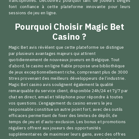
francophones. Découvrez pourquoi tant de joueurs belges
font confiance à cette plateforme innovante pour leurs
sessions de jeu en ligne.
Pourquoi Choisir Magic Bet
Casino ?
Magic Bet avis révèlent que cette plateforme se distingue
par plusieurs avantages majeurs qui attirent
quotidiennement de nouveaux joueurs en Belgique. Tout
d’abord, le casino en ligne fiable propose une bibliothèque
de jeux exceptionnellement riche, comprenant plus de 3000
titres provenant des meilleurs développeurs de l’industrie.
Magic Bet casino avis soulignent également la qualité
remarquable du service client, disponible 24h/24 et 7j/7 par
chat en direct, email et téléphone pour répondre à toutes
vos questions. L’engagement du casino envers le jeu
responsable constitue un autre point fort, avec des outils
efficaces permettant de fixer des limites de dépôt, de
temps de jeu et d’auto-exclusion. Les bonus et promotions
réguliers offrent aux joueurs des opportunités
supplémentaires de maximiser leurs gains, avec des offres