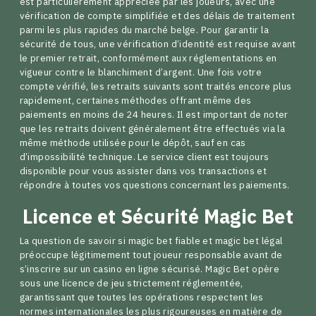
est particulièrement appréciée par les joueurs, avec une
vérification de compte simplifiée et des délais de traitement
parmi les plus rapides du marché belge. Pour garantir la
sécurité de tous, une vérification d’identité est requise avant
le premier retrait, conformément aux réglementations en
vigueur contre le blanchiment d’argent. Une fois votre
compte vérifié, les retraits suivants sont traités encore plus
rapidement, certaines méthodes offrant même des
paiements en moins de 24 heures. Il est important de noter
que les retraits doivent généralement être effectués via la
même méthode utilisée pour le dépôt, sauf en cas
d’impossibilité technique. Le service client est toujours
disponible pour vous assister dans vos transactions et
répondre à toutes vos questions concernant les paiements.
Licence et Sécurité Magic Bet
La question de savoir si magic bet fiable et magic bet légal
préoccupe légitimement tout joueur responsable avant de
s’inscrire sur un casino en ligne sécurisé. Magic Bet opère
sous une licence de jeu strictement réglementée,
garantissant que toutes les opérations respectent les
normes internationales les plus rigoureuses en matière de