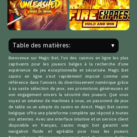
Table des matières:
Play now
Play now
Bienvenue sur Magic Bet, l’un des casinos en ligne les plus
captivants pour les joueurs belges à la recherche d’une
expérience de jeu exceptionnelle et sécurisée. Magic Bet
casino en ligne s’est rapidement imposé comme une
référence dans l’univers du divertissement numérique grâce
à sa vaste sélection de jeux, ses promotions généreuses et
son engagement envers la sécurité des joueurs. Que vous
soyez un amateur de machines à sous, un passionné de jeux
de table ou un adepte du casino en direct, Magic Bet casino
belgique offre une plateforme complète qui répond à toutes
vos attentes. Avec une interface intuitive et un service client
disponible en français, casino magic bet garantit une
navigation fluide et agréable pour tous les joueurs