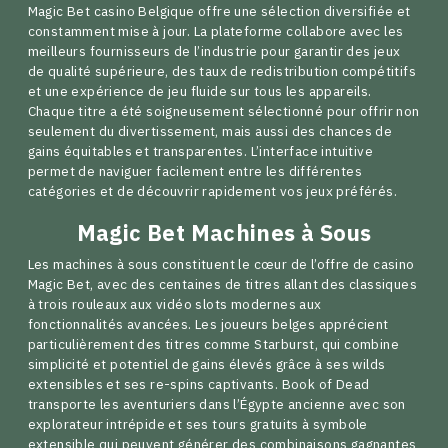
Magic Bet casino Belgique offre une sélection diversifiée et
constamment mise à jour. La plateforme collabore avec les
meilleurs fournisseurs de l’industrie pour garantir des jeux
de qualité supérieure, des taux de redistribution compétitifs
et une expérience de jeu fluide sur tous les appareils.
Chaque titre a été soigneusement sélectionné pour offrir non
seulement du divertissement, mais aussi des chances de
gains équitables et transparentes. L’interface intuitive
permet de naviguer facilement entre les différentes
catégories et de découvrir rapidement vos jeux préférés.
Magic Bet Machines à Sous
Les machines à sous constituent le cœur de l’offre de casino
Magic Bet, avec des centaines de titres allant des classiques
à trois rouleaux aux vidéo slots modernes aux
fonctionnalités avancées. Les joueurs belges apprécient
particulièrement des titres comme Starburst, qui combine
simplicité et potentiel de gains élevés grâce à ses wilds
extensibles et ses re-spins captivants. Book of Dead
transporte les aventuriers dans l’Égypte ancienne avec son
explorateur intrépide et ses tours gratuits à symbole
extensible qui peuvent générer des combinaisons gagnantes