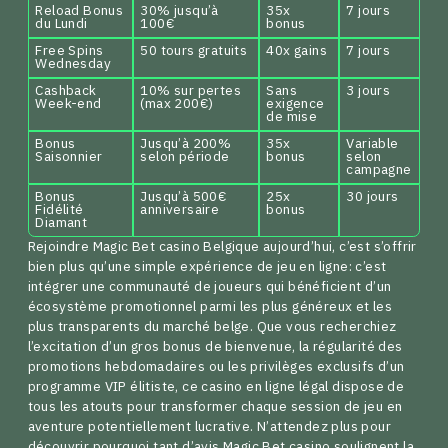
Reload Bonus
30% jusqu’à
35x
7 jours
du Lundi
100€
bonus
Free Spins
50 tours gratuits
40x gains
7 jours
Wednesday
Cashback
10% sur pertes
Sans
3 jours
Week-end
(max 200€)
exigence
de mise
Bonus
Jusqu’à 200%
35x
Variable
Saisonnier
selon période
bonus
selon
campagne
Bonus
Jusqu’à 500€
25x
30 jours
Fidélité
anniversaire
bonus
Diamant
Rejoindre Magic Bet casino Belgique aujourd’hui, c’est s’offrir
bien plus qu’une simple expérience de jeu en ligne: c’est
intégrer une communauté de joueurs qui bénéficient d’un
écosystème promotionnel parmi les plus généreux et les
plus transparents du marché belge. Que vous recherchiez
l’excitation d’un gros bonus de bienvenue, la régularité des
promotions hebdomadaires ou les privilèges exclusifs d’un
programme VIP élitiste, ce casino en ligne légal dispose de
tous les atouts pour transformer chaque session de jeu en
aventure potentiellement lucrative. N’attendez plus pour
découvrir pourquoi tant d’avis Magic Bet casino soulignent la