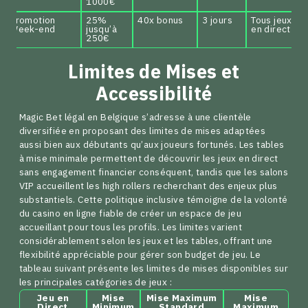
1000€
Promotion
25%
40x bonus
3 jours
Tous jeux
Week-end
jusqu’à
en direct
250€
Limites de Mises et
Accessibilité
Magic Bet légal en Belgique s’adresse à une clientèle
diversifiée en proposant des limites de mises adaptées
aussi bien aux débutants qu’aux joueurs fortunés. Les tables
à mise minimale permettent de découvrir les jeux en direct
sans engagement financier conséquent, tandis que les salons
VIP accueillent les high rollers recherchant des enjeux plus
substantiels. Cette politique inclusive témoigne de la volonté
du casino en ligne fiable de créer un espace de jeu
accueillant pour tous les profils. Les limites varient
considérablement selon les jeux et les tables, offrant une
flexibilité appréciable pour gérer son budget de jeu. Le
tableau suivant présente les limites de mises disponibles sur
les principales catégories de jeux :
Jeu en
Mise
Mise Maximum
Mise
Direct
Minimum
Standard
Maximum