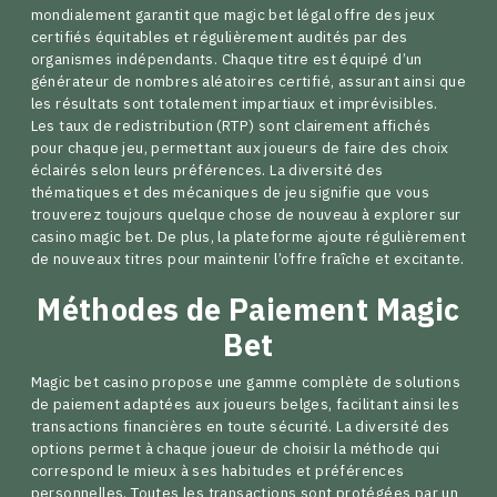
mondialement garantit que magic bet légal offre des jeux
certifiés équitables et régulièrement audités par des
organismes indépendants. Chaque titre est équipé d’un
générateur de nombres aléatoires certifié, assurant ainsi que
les résultats sont totalement impartiaux et imprévisibles.
Les taux de redistribution (RTP) sont clairement affichés
pour chaque jeu, permettant aux joueurs de faire des choix
éclairés selon leurs préférences. La diversité des
thématiques et des mécaniques de jeu signifie que vous
trouverez toujours quelque chose de nouveau à explorer sur
casino magic bet. De plus, la plateforme ajoute régulièrement
de nouveaux titres pour maintenir l’offre fraîche et excitante.
Méthodes de Paiement Magic
Bet
Magic bet casino propose une gamme complète de solutions
de paiement adaptées aux joueurs belges, facilitant ainsi les
transactions financières en toute sécurité. La diversité des
options permet à chaque joueur de choisir la méthode qui
correspond le mieux à ses habitudes et préférences
personnelles. Toutes les transactions sont protégées par un