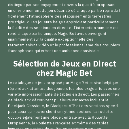
distingue par son engagement envers la qualité, proposant
un environnement de jeu sécurisé où chaque partie reproduit
fidèlement l’atmosphère des établissements terrestres
prestigieux. Les joueurs belges apprécient particulièrement
la fluidité des sessions en direct et l’interaction humaine qui
rend chaque partie unique. Magic Bet avis convergent
unanimement sur la qualité exceptionnelle des
retransmissions vidéo et le professionnalisme des croupiers
francophones qui créent une ambiance conviviale.
Sélection de Jeux en Direct
chez Magic Bet
Le catalogue de jeux proposé par Magic Bet casino belgique
répond aux attentes des joueurs les plus exigeants avec une
variété impressionnante de tables en direct. Les passionnés
de blackjack découvrent plusieurs variantes incluant le
Blackjack Classique, le Blackjack VIP et des versions speed
pour ceux qui recherchent un rythme soutenu. La roulette
occupe également une place centrale avec la Roulette
Européenne, la Roulette Française et même des tables