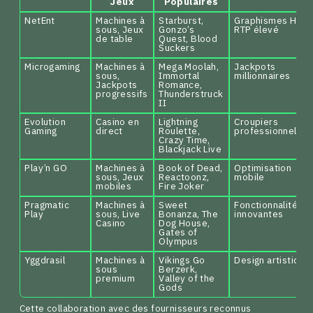
Jeux
Populaires
NetEnt
Machines à
Starburst,
Graphismes HD,
sous, Jeux
Gonzo’s
RTP élevé
de table
Quest, Blood
Suckers
Microgaming
Machines à
Mega Moolah,
Jackpots
sous,
Immortal
millionnaires
Jackpots
Romance,
progressifs
Thunderstruck
II
Evolution
Casino en
Lightning
Croupiers
Gaming
direct
Roulette,
professionnels
Crazy Time,
Blackjack Live
Play’n GO
Machines à
Book of Dead,
Optimisation
sous, Jeux
Reactoonz,
mobile
mobiles
Fire Joker
Pragmatic
Machines à
Sweet
Fonctionnalités
Play
sous, Live
Bonanza, The
innovantes
Casino
Dog House,
Gates of
Olympus
Yggdrasil
Machines à
Vikings Go
Design artistique
sous
Berzerk,
premium
Valley of the
Gods
Cette collaboration avec des fournisseurs reconnus