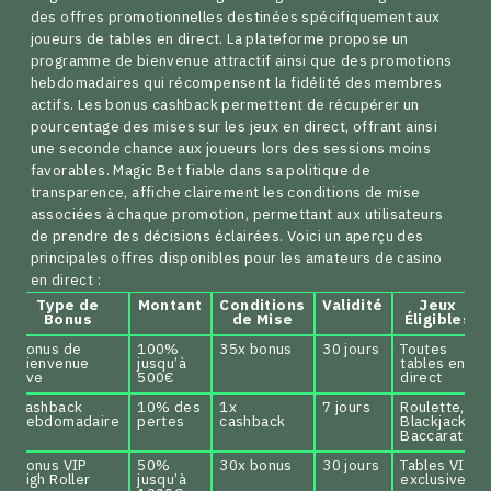
des offres promotionnelles destinées spécifiquement aux
joueurs de tables en direct. La plateforme propose un
programme de bienvenue attractif ainsi que des promotions
hebdomadaires qui récompensent la fidélité des membres
actifs. Les bonus cashback permettent de récupérer un
pourcentage des mises sur les jeux en direct, offrant ainsi
une seconde chance aux joueurs lors des sessions moins
favorables. Magic Bet fiable dans sa politique de
transparence, affiche clairement les conditions de mise
associées à chaque promotion, permettant aux utilisateurs
de prendre des décisions éclairées. Voici un aperçu des
principales offres disponibles pour les amateurs de casino
en direct :
Type de
Montant
Conditions
Validité
Jeux
Bonus
de Mise
Éligibles
Bonus de
100%
35x bonus
30 jours
Toutes
Bienvenue
jusqu’à
tables en
Live
500€
direct
Cashback
10% des
1x
7 jours
Roulette,
Hebdomadaire
pertes
cashback
Blackjack,
Baccarat
Bonus VIP
50%
30x bonus
30 jours
Tables VIP
High Roller
jusqu’à
exclusives