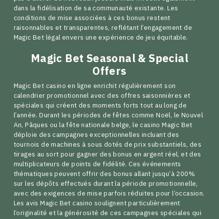
dans la fidélisation de sa communauté existante. Les
conditions de mise associées à ces bonus restent
raisonnables et transparentes, reflétant l’engagement de
Magic Bet légal envers une expérience de jeu équitable.
Magic Bet Seasonal & Special
Offers
Magic Bet casino en ligne enrichit régulièrement son
calendrier promotionnel avec des offres saisonnières et
spéciales qui créent des moments forts tout au long de
l’année. Durant les périodes de fêtes comme Noël, le Nouvel
An, Pâques ou la fête nationale belge, le casino Magic Bet
déploie des campagnes exceptionnelles incluant des
tournois de machines à sous dotés de prix substantiels, des
tirages au sort pour gagner des bonus en argent réel, et des
multiplicateurs de points de fidélité. Ces événements
thématiques peuvent offrir des bonus allant jusqu’à 200%
sur les dépôts effectués durant la période promotionnelle,
avec des exigences de mise parfois réduites pour l’occasion.
Les avis Magic Bet casino soulignent particulièrement
l’originalité et la générosité de ces campagnes spéciales qui